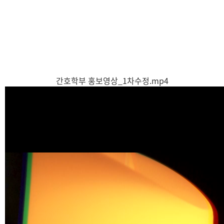
간호학부 홍보영상_1차수정.mp4