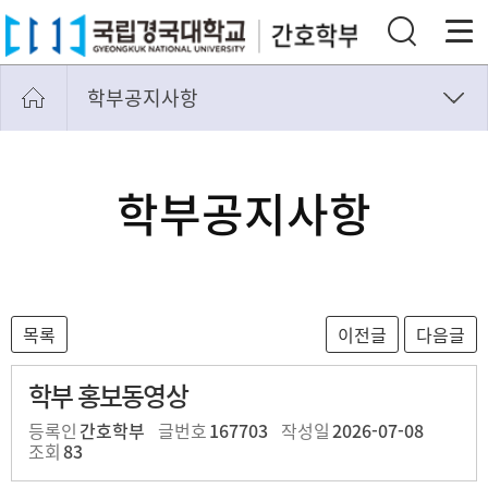
학부공지사항
학부공지사항
간호뉴스
학부공지사항
학부 홍보동영상
등록인
간호학부
글번호
167703
작성일
2026-07-08
조회
83