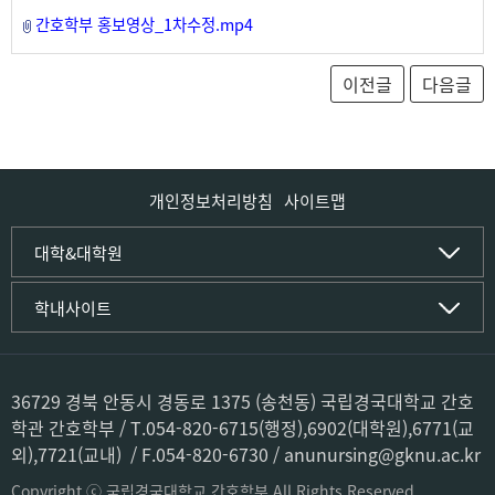
간호학부 홍보영상_1차수정.mp4
개인정보처리방침
사이트맵
인문사회·IT대학
대학&대학원
인문·문화학부
국립경국대학교
학내사이트
국어국문학전공
(재)국립경국대학교발전기금
중국어문·문화학전공
글로컬인재양성관(고시원)
한자문화콘텐츠학전공
공동실험실습관
문화유산학전공
공용S/W관리시스템
36729 경북 안동시 경동로 1375 (송천동) 국립경국대학교 간호
미디어문화커뮤니케이션학전공
공자학원
학관 간호학부 / T.054-820-6715(행정),6902(대학원),6771(교
사학전공
공학교육인증시스템
외),7721(교내) / F.054-820-6730 / anunursing@gknu.ac.kr
과학영재교육원
컴퓨터·소프트웨어공학부
교육혁신본부
Copyright ⓒ 국립경국대학교 간호학부 All Rights Reserved.