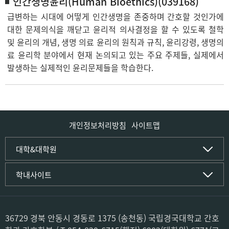
인간생명윤리(Human Bioethics)(039168)
급변하는 시대에 어떻게 인간생명을 존중하며 간호할 것인가에
대한 문제의식을 깨닫고 윤리적 의사결정을 할 수 있도록 철학
및 윤리의 개념, 생명 의료 윤리의 원칙과 규칙, 윤리강령, 생명의
료 윤리학 분야에서 현재 논의되고 있는 주요 주제들, 실제에서
발생하는 실제적인 윤리문제들을 학습한다.
개인정보처리방침
사이트맵
인문사회·IT대학
대학&대학원
인문·문화학부
국립경국대학교
학내사이트
국어국문학전공
(재)국립경국대학교발전기금
중국어문·문화학전공
글로컬인재양성관(고시원)
한자문화콘텐츠학전공
공동실험실습관
문화유산학전공
공용S/W관리시스템
36729 경북 안동시 경동로 1375 (송천동) 국립경국대학교 간호
미디어문화커뮤니케이션학전공
공자학원