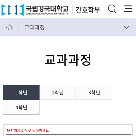
교과과정
공지사항
학사일정
교과과정
교과과정
교직과정
자료실
1학년
2학년
3학년
간호교육인증평가
4학년
터치해서 좌우로 움직이세요