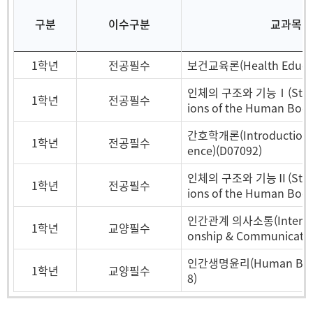
구분
이수구분
교과목
1학년
전공필수
보건교육론(Health Educat
인체의 구조와 기능Ⅰ(Struct
1학년
전공필수
ions of the Human Body
간호학개론(Introduction of
1학년
전공필수
ence)(D07092)
인체의 구조와 기능Ⅱ(Struct
1학년
전공필수
ions of the Human Bod
인간관계 의사소통(Interpers
1학년
교양필수
onship & Communicatio
인간생명윤리(Human Bioet
1학년
교양필수
8)