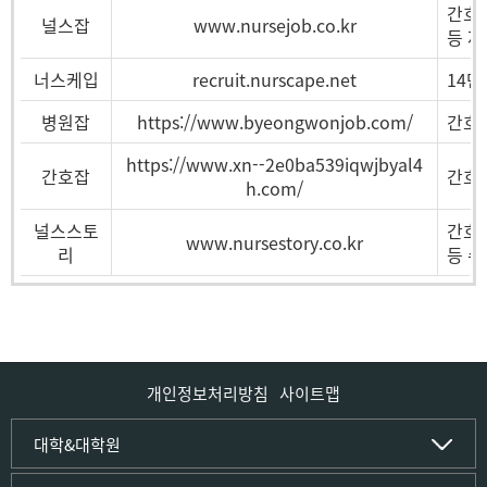
간호직
널스잡
www.nursejob.co.kr
등 제
너스케입
recruit.nurscape.net
14만
병원잡
https://www.byeongwonjob.com/
간호사
https://www.xn--2e0ba539iqwjbyal4
간호잡
간호사
h.com/
널스스토
간호사
www.nursestory.co.kr
리
등 수
개인정보처리방침
사이트맵
인문사회·IT대학
대학&대학원
인문·문화학부